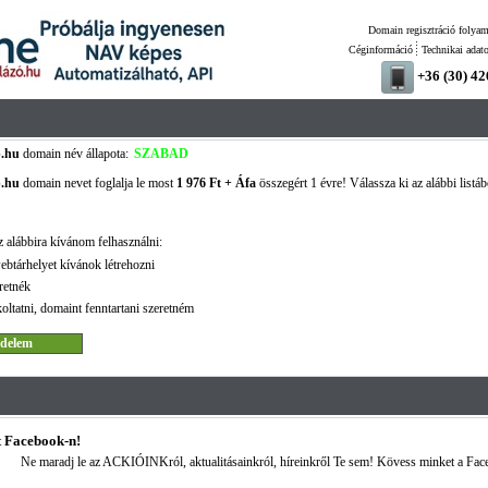
Domain regisztráció folyam
Céginformáció
Technikai adat
+36 (30) 4
.hu
domain név állapota:
SZABAD
.hu
domain nevet foglalja le most
1 976 Ft + Áfa
összegért 1 évre! Válassza ki az alábbi listáb
 alábbira kívánom felhasználni:
ebtárhelyet kívánok létrehozni
retnék
oltatni, domaint fenntartani szeretném
 Facebook-n!
Ne maradj le az ACKIÓINKról, aktualitásainkról, híreinkről Te sem! Kövess minket a Fac