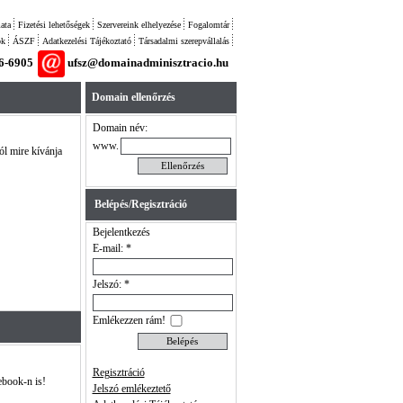
ata
Fizetési lehetőségek
Szervereink elhelyezése
Fogalomtár
ok
ÁSZF
Adatkezelési Tájékoztató
Társadalmi szerepvállalás
26-6905
ufsz@domainadminisztracio.hu
Domain ellenőrzés
Domain név:
www.
ól mire kívánja
Belépés/Regisztráció
Bejelentkezés
E-mail: *
Jelszó: *
Emlékezzen rám!
Regisztráció
ebook-n is!
Jelszó emlékeztető