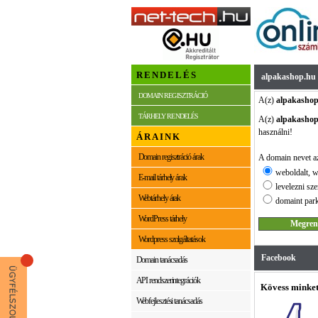
RENDELÉS
alpakashop.hu
DOMAIN REGISZTRÁCIÓ
A(z)
alpakashop
TÁRHELY RENDELÉS
A(z)
alpakashop
használni!
ÁRAINK
Domain regisztráció árak
A domain nevet az
weboldalt, w
E-mail tárhely árak
levelezni sze
Webtárhely árak
domaint park
WordPress tárhely
Wordpress szolgáltatások
Facebook
Domain tanácsadás
API rendszerintegrációk
Kövess minket
Webfejlesztési tanácsadás