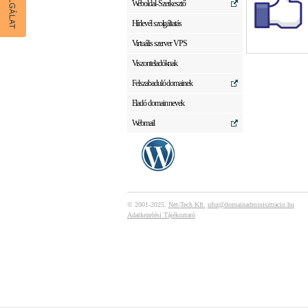
Weboldal-Szerkesztő
Hírlevél szolgáltatás
Virtuális szerver VPS
Viszonteladóknak
Felszabaduló domainek
Eladó domain nevek
Webmail
© 2001-2025.
Net-Tech Kft.
ufsz@domainadminisztracio.hu
Adatkezelési Tájékoztató