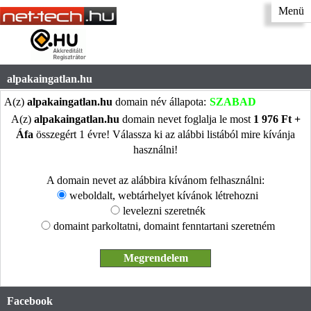
Menü
alpakaingatlan.hu
A(z)
alpakaingatlan.hu
domain név állapota:
SZABAD
A(z)
alpakaingatlan.hu
domain nevet foglalja le most
1 976 Ft +
Áfa
összegért 1 évre! Válassza ki az alábbi listából mire kívánja
használni!
A domain nevet az alábbira kívánom felhasználni:
weboldalt, webtárhelyet kívánok létrehozni
levelezni szeretnék
domaint parkoltatni, domaint fenntartani szeretném
Facebook