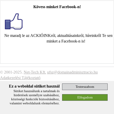
Kövess minket Facebook-n!
Ne maradj le az ACKIÓINKról, aktualitásainkról, híreinkről Te se
minket a Facebook-n is!
© 2001-2025.
Net-Tech Kft.
ufsz@domainadminisztracio.hu
Adatkezelési Tájékoztató
Ez a weboldal sütiket használ
Sütiket használunk a tartalmak és
hirdetések személyre szabásához,
közösségi funkciók biztosításához,
valamint weboldalunk elemzéséhez.