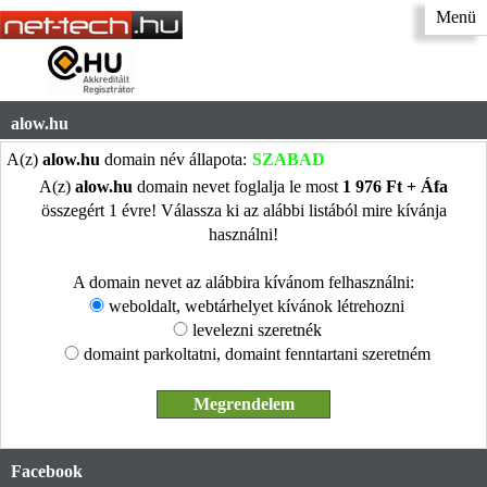
Menü
alow.hu
A(z)
alow.hu
domain név állapota:
SZABAD
A(z)
alow.hu
domain nevet foglalja le most
1 976 Ft + Áfa
összegért 1 évre! Válassza ki az alábbi listából mire kívánja
használni!
A domain nevet az alábbira kívánom felhasználni:
weboldalt, webtárhelyet kívánok létrehozni
levelezni szeretnék
domaint parkoltatni, domaint fenntartani szeretném
Facebook