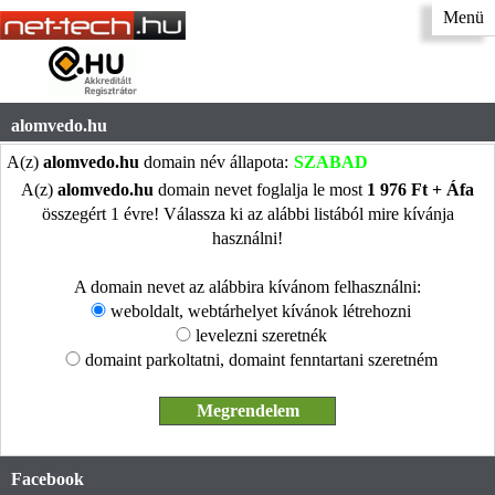
Menü
alomvedo.hu
A(z)
alomvedo.hu
domain név állapota:
SZABAD
A(z)
alomvedo.hu
domain nevet foglalja le most
1 976 Ft + Áfa
összegért 1 évre! Válassza ki az alábbi listából mire kívánja
használni!
A domain nevet az alábbira kívánom felhasználni:
weboldalt, webtárhelyet kívánok létrehozni
levelezni szeretnék
domaint parkoltatni, domaint fenntartani szeretném
Facebook