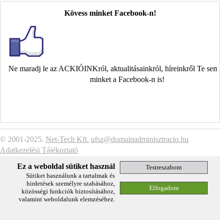
Kövess minket Facebook-n!
Ne maradj le az ACKIÓINKról, aktualitásainkról, híreinkről Te se
minket a Facebook-n is!
© 2001-2025.
Net-Tech Kft.
ufsz@domainadminisztracio.hu
Adatkezelési Tájékoztató
Ez a weboldal sütiket használ
Sütiket használunk a tartalmak és
hirdetések személyre szabásához,
közösségi funkciók biztosításához,
valamint weboldalunk elemzéséhez.