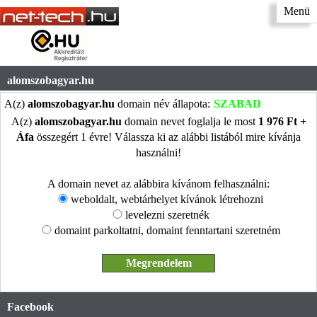
Menü
alomszobagyar.hu
A(z)
alomszobagyar.hu
domain név állapota:
SZABAD
A(z)
alomszobagyar.hu
domain nevet foglalja le most
1 976 Ft +
Áfa
összegért 1 évre! Válassza ki az alábbi listából mire kívánja
használni!
A domain nevet az alábbira kívánom felhasználni:
weboldalt, webtárhelyet kívánok létrehozni
levelezni szeretnék
domaint parkoltatni, domaint fenntartani szeretném
Facebook