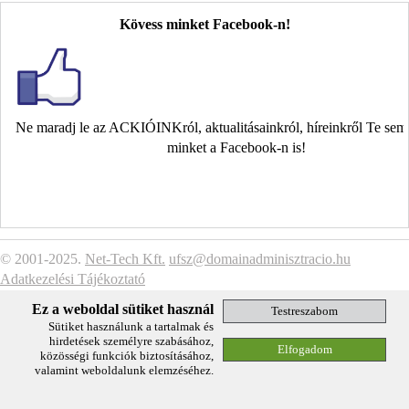
Kövess minket Facebook-n!
Ne maradj le az ACKIÓINKról, aktualitásainkról, híreinkről Te se
minket a Facebook-n is!
© 2001-2025.
Net-Tech Kft.
ufsz@domainadminisztracio.hu
Adatkezelési Tájékoztató
Ez a weboldal sütiket használ
Sütiket használunk a tartalmak és
hirdetések személyre szabásához,
közösségi funkciók biztosításához,
valamint weboldalunk elemzéséhez.