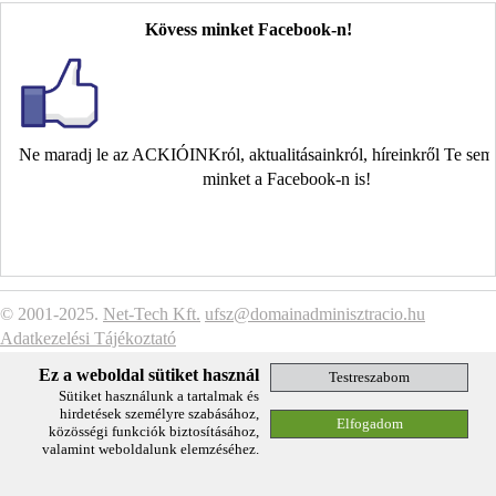
Kövess minket Facebook-n!
Ne maradj le az ACKIÓINKról, aktualitásainkról, híreinkről Te se
minket a Facebook-n is!
© 2001-2025.
Net-Tech Kft.
ufsz@domainadminisztracio.hu
Adatkezelési Tájékoztató
Ez a weboldal sütiket használ
Sütiket használunk a tartalmak és
hirdetések személyre szabásához,
közösségi funkciók biztosításához,
valamint weboldalunk elemzéséhez.