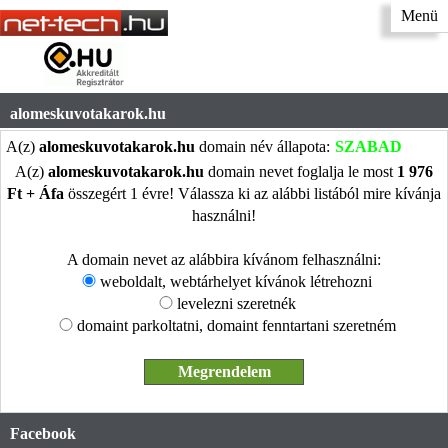
Menü
alomeskuvotakarok.hu
A(z)
alomeskuvotakarok.hu
domain név állapota:
SZABAD
A(z)
alomeskuvotakarok.hu
domain nevet foglalja le most
1 976
Ft + Áfa
összegért 1 évre! Válassza ki az alábbi listából mire kívánja
használni!
A domain nevet az alábbira kívánom felhasználni:
weboldalt, webtárhelyet kívánok létrehozni
levelezni szeretnék
domaint parkoltatni, domaint fenntartani szeretném
Facebook