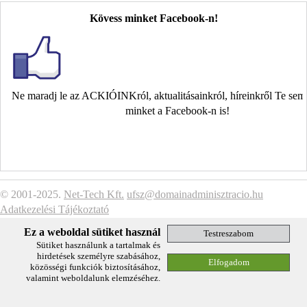
Kövess minket Facebook-n!
Ne maradj le az ACKIÓINKról, aktualitásainkról, híreinkről Te se
minket a Facebook-n is!
© 2001-2025.
Net-Tech Kft.
ufsz@domainadminisztracio.hu
Adatkezelési Tájékoztató
Ez a weboldal sütiket használ
Sütiket használunk a tartalmak és
hirdetések személyre szabásához,
közösségi funkciók biztosításához,
valamint weboldalunk elemzéséhez.