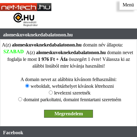
Menü
alomeskuvoknekedabalatonon.hu
A(z)
alomeskuvoknekedabalatonon.hu
domain név állapota:
SZABAD
A(z)
alomeskuvoknekedabalatonon.hu
domain nevet
foglalja le most
1 976 Ft + Áfa
összegért 1 évre! Válassza ki az
alábbi listából mire kívánja használni!
A domain nevet az alábbira kívánom felhasználni:
weboldalt, webtárhelyet kívánok létrehozni
levelezni szeretnék
domaint parkoltatni, domaint fenntartani szeretném
Facebook