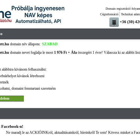
Domain regisztráció folyam
Céginformáció
Technikai adat
+36 (30) 4
hu
ett.hu
domain név állapota:
SZABAD
ett.hu
domain nevet foglalja le most
1 976 Ft + Áfa
összegért 1 évre! Válassza ki az alábbi lis
 alábbira kívánom felhasználni:
ebtárhelyet kívánok létrehozni
retnék
oltatni, domaint fenntartani szeretném
 Facebook-n!
Ne maradj le az ACKIÓINKról, aktualitásainkról, híreinkről Te sem! Kövess minket a Fac