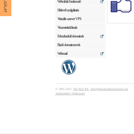
Weboldal-Szerkesztő
Hírlevél szolgáltatás
Virtuális szerver VPS
Viszonteladóknak
Felszabaduló domainek
Eladó domain nevek
Webmail
© 2001-2025.
Net-Tech Kft.
ufsz@domainadminisztracio.hu
Adatkezelési Tájékoztató