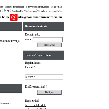
ata
Fizetési lehetőségek
Szervereink elhelyezése
Fogalomtár
ok
ÁSZF
Adatkezelési Tájékoztató
Társadalmi szerepvállalás
26-6905
ufsz@domainadminisztracio.hu
Domain ellenőrzés
Domain név:
www.
tából mire kívánja
Belépés/Regisztráció
Bejelentkezés
E-mail: *
Jelszó: *
Emlékezzen rám!
Regisztráció
ebook-n is!
Jelszó emlékeztető