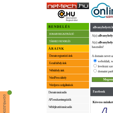
RENDELÉS
allvanyhelyett.
DOMAIN REGISZTRÁCIÓ
A(z)
allvanyhely
TÁRHELY RENDELÉS
A(z)
allvanyhely
használni!
ÁRAINK
Domain regisztráció árak
A domain nevet az
weboldalt, w
E-mail tárhely árak
levelezni sze
Webtárhely árak
domaint park
WordPress tárhely
Wordpress szolgáltatások
Facebook
Domain tanácsadás
API rendszerintegrációk
Kövess minket
Webfejlesztési tanácsadás