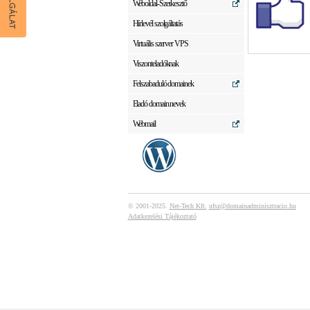
Weboldal-Szerkesztő
Hírlevél szolgáltatás
Virtuális szerver VPS
Viszonteladóknak
Felszabaduló domainek
Eladó domain nevek
Webmail
© 2001-2025.
Net-Tech Kft.
ufsz@domainadminisztracio.hu
Adatkezelési Tájékoztató