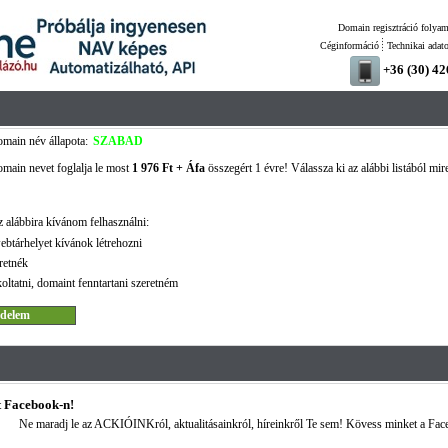
Domain regisztráció folyam
Céginformáció
Technikai adat
+36 (30) 4
main név állapota:
SZABAD
main nevet foglalja le most
1 976 Ft + Áfa
összegért 1 évre! Válassza ki az alábbi listából mir
 alábbira kívánom felhasználni:
ebtárhelyet kívánok létrehozni
retnék
oltatni, domaint fenntartani szeretném
 Facebook-n!
Ne maradj le az ACKIÓINKról, aktualitásainkról, híreinkről Te sem! Kövess minket a Fac