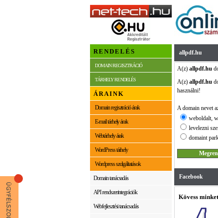
RENDELÉS
allpdf.hu
DOMAIN REGISZTRÁCIÓ
A(z)
allpdf.hu
do
TÁRHELY RENDELÉS
A(z)
allpdf.hu
do
használni!
ÁRAINK
Domain regisztráció árak
A domain nevet az
weboldalt, w
E-mail tárhely árak
levelezni sze
Webtárhely árak
domaint park
WordPress tárhely
Wordpress szolgáltatások
Facebook
Domain tanácsadás
API rendszerintegrációk
Kövess minket
Webfejlesztési tanácsadás