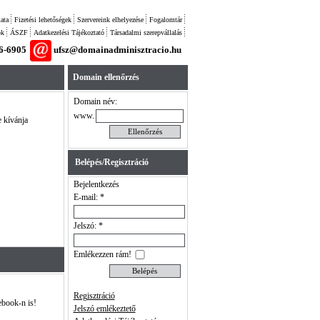
ata
Fizetési lehetőségek
Szervereink elhelyezése
Fogalomtár
ok
ÁSZF
Adatkezelési Tájékoztató
Társadalmi szerepvállalás
26-6905
ufsz@domainadminisztracio.hu
Domain ellenőrzés
Domain név:
www.
e kívánja
Belépés/Regisztráció
Bejelentkezés
E-mail: *
Jelszó: *
Emlékezzen rám!
Regisztráció
ebook-n is!
Jelszó emlékeztető