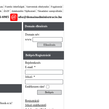
ata
Fizetési lehetőségek
Szervereink elhelyezése
Fogalomtár
ok
ÁSZF
Adatkezelési Tájékoztató
Társadalmi szerepvállalás
26-6905
ufsz@domainadminisztracio.hu
Domain ellenőrzés
Domain név:
www.
Belépés/Regisztráció
Bejelentkezés
E-mail: *
Jelszó: *
Emlékezzen rám!
Regisztráció
ebook-n is!
Jelszó emlékeztető