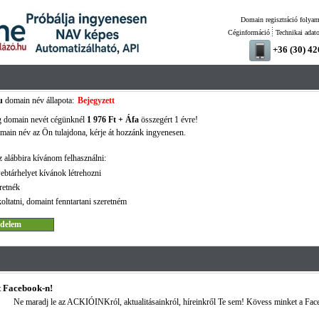
Domain regisztráció folyam
Céginformáció
Technikai adat
+36 (30) 4
u
domain név állapota:
Bejegyzett
g domain nevét cégünknél
1 976 Ft + Áfa
összegért 1 évre!
ain név az Ön tulajdona, kérje át hozzánk ingyenesen.
 alábbira kívánom felhasználni:
ebtárhelyet kívánok létrehozni
retnék
oltatni, domaint fenntartani szeretném
 Facebook-n!
Ne maradj le az ACKIÓINKról, aktualitásainkról, híreinkről Te sem! Kövess minket a Fac