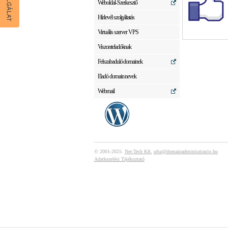
Weboldal-Szerkesztő
Hírlevél szolgáltatás
Virtuális szerver VPS
Viszonteladóknak
Felszabaduló domainek
Eladó domain nevek
Webmail
© 2001-2025.
Net-Tech Kft.
ufsz@domainadminisztracio.hu
Adatkezelési Tájékoztató