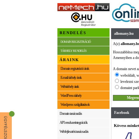
RENDELÉS
allomany.hu
DOMAIN REGISZTRÁCIÓ
A(z)
allomany.h
TÁRHELY RENDELÉS
Hosszabbítsa me
Amennyiben a dom
ÁRAINK
Domain regisztráció árak
A domain nevet az
weboldalt, w
E-mail tárhely árak
levelezni sze
Webtárhely árak
domaint park
WordPress tárhely
Wordpress szolgáltatások
Facebook
Domain tanácsadás
API rendszerintegrációk
Kövess minket
Webfejlesztési tanácsadás