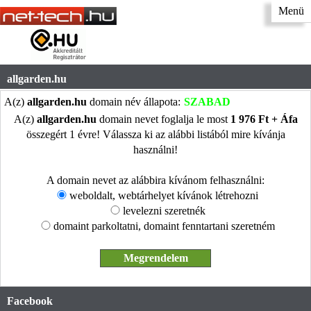
Menü
allgarden.hu
A(z)
allgarden.hu
domain név állapota:
SZABAD
A(z)
allgarden.hu
domain nevet foglalja le most
1 976 Ft + Áfa
összegért 1 évre! Válassza ki az alábbi listából mire kívánja
használni!
A domain nevet az alábbira kívánom felhasználni:
weboldalt, webtárhelyet kívánok létrehozni
levelezni szeretnék
domaint parkoltatni, domaint fenntartani szeretném
Facebook