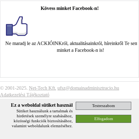
Kövess minket Facebook-n!
Ne maradj le az ACKIÓINKról, aktualitásainkról, híreinkről Te se
minket a Facebook-n is!
© 2001-2025.
Net-Tech Kft.
ufsz@domainadminisztracio.hu
Adatkezelési Tájékoztató
Ez a weboldal sütiket használ
Sütiket használunk a tartalmak és
hirdetések személyre szabásához,
közösségi funkciók biztosításához,
valamint weboldalunk elemzéséhez.