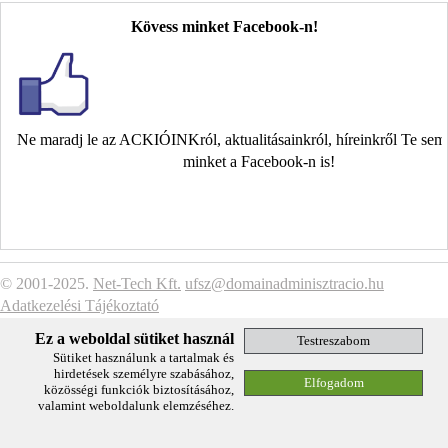
Kövess minket Facebook-n!
Ne maradj le az ACKIÓINKról, aktualitásainkról, híreinkről Te se
minket a Facebook-n is!
© 2001-2025.
Net-Tech Kft.
ufsz@domainadminisztracio.hu
Adatkezelési Tájékoztató
Ez a weboldal sütiket használ
Sütiket használunk a tartalmak és
hirdetések személyre szabásához,
közösségi funkciók biztosításához,
valamint weboldalunk elemzéséhez.