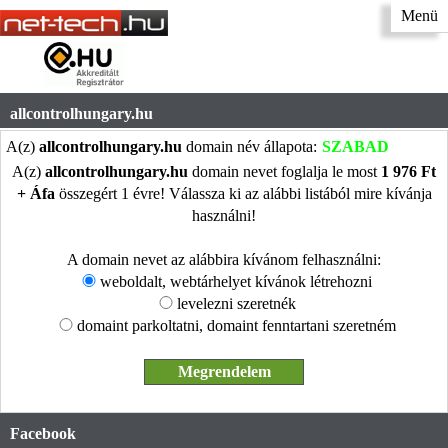
Menü
allcontrolhungary.hu
A(z)
allcontrolhungary.hu
domain név állapota:
SZABAD
A(z)
allcontrolhungary.hu
domain nevet foglalja le most
1 976 Ft
+ Áfa
összegért 1 évre! Válassza ki az alábbi listából mire kívánja
használni!
A domain nevet az alábbira kívánom felhasználni:
weboldalt, webtárhelyet kívánok létrehozni
levelezni szeretnék
domaint parkoltatni, domaint fenntartani szeretném
Facebook