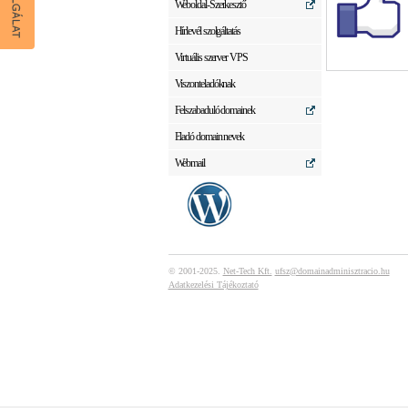
Weboldal-Szerkesztő
Hírlevél szolgáltatás
Virtuális szerver VPS
Viszonteladóknak
Felszabaduló domainek
Eladó domain nevek
Webmail
© 2001-2025.
Net-Tech Kft.
ufsz@domainadminisztracio.hu
Adatkezelési Tájékoztató