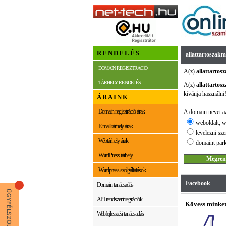
RENDELÉS
allattartoszak
DOMAIN REGISZTRÁCIÓ
A(z)
allattarto
TÁRHELY RENDELÉS
A(z)
allattarto
kívánja használni
ÁRAINK
Domain regisztráció árak
A domain nevet az
weboldalt, w
E-mail tárhely árak
levelezni sze
Webtárhely árak
domaint park
WordPress tárhely
Wordpress szolgáltatások
Facebook
Domain tanácsadás
API rendszerintegrációk
Kövess minket
Webfejlesztési tanácsadás