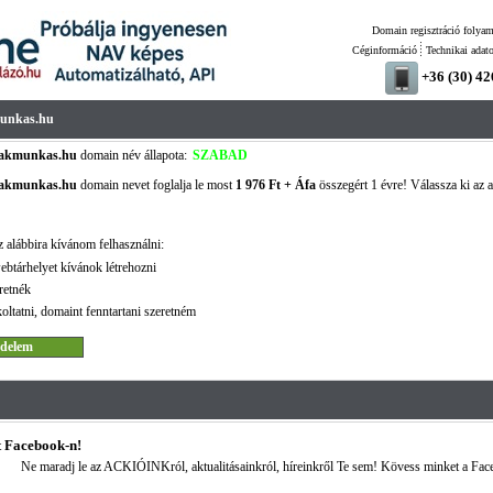
Domain regisztráció folyam
Céginformáció
Technikai adat
+36 (30) 4
munkas.hu
szakmunkas.hu
domain név állapota:
SZABAD
szakmunkas.hu
domain nevet foglalja le most
1 976 Ft + Áfa
összegért 1 évre! Válassza ki az a
!
 alábbira kívánom felhasználni:
ebtárhelyet kívánok létrehozni
retnék
oltatni, domaint fenntartani szeretném
 Facebook-n!
Ne maradj le az ACKIÓINKról, aktualitásainkról, híreinkről Te sem! Kövess minket a Fac