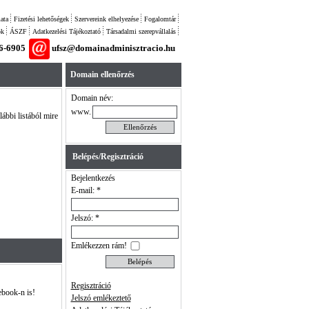
ata
Fizetési lehetőségek
Szervereink elhelyezése
Fogalomtár
ok
ÁSZF
Adatkezelési Tájékoztató
Társadalmi szerepvállalás
26-6905
ufsz@domainadminisztracio.hu
Domain ellenőrzés
Domain név:
www.
lábbi listából mire
Belépés/Regisztráció
Bejelentkezés
E-mail: *
Jelszó: *
Emlékezzen rám!
Regisztráció
ebook-n is!
Jelszó emlékeztető