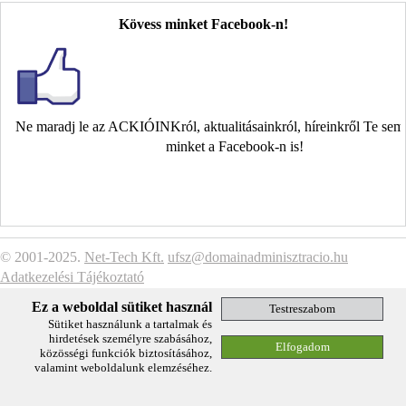
Kövess minket Facebook-n!
Ne maradj le az ACKIÓINKról, aktualitásainkról, híreinkről Te se
minket a Facebook-n is!
© 2001-2025.
Net-Tech Kft.
ufsz@domainadminisztracio.hu
Adatkezelési Tájékoztató
Ez a weboldal sütiket használ
Sütiket használunk a tartalmak és
hirdetések személyre szabásához,
közösségi funkciók biztosításához,
valamint weboldalunk elemzéséhez.