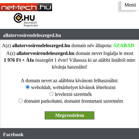
Menü
allatorvosirendeloszeged.hu
A(z)
allatorvosirendeloszeged.hu
domain név állapota:
SZABAD
A(z)
allatorvosirendeloszeged.hu
domain nevet foglalja le most
1 976 Ft + Áfa
összegért 1 évre! Válassza ki az alábbi listából mire
kívánja használni!
A domain nevet az alábbira kívánom felhasználni:
weboldalt, webtárhelyet kívánok létrehozni
levelezni szeretnék
domaint parkoltatni, domaint fenntartani szeretném
Facebook