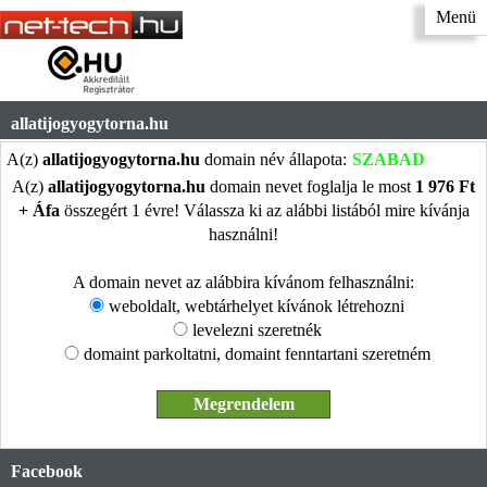
Menü
allatijogyogytorna.hu
A(z)
allatijogyogytorna.hu
domain név állapota:
SZABAD
A(z)
allatijogyogytorna.hu
domain nevet foglalja le most
1 976 Ft
+ Áfa
összegért 1 évre! Válassza ki az alábbi listából mire kívánja
használni!
A domain nevet az alábbira kívánom felhasználni:
weboldalt, webtárhelyet kívánok létrehozni
levelezni szeretnék
domaint parkoltatni, domaint fenntartani szeretném
Facebook