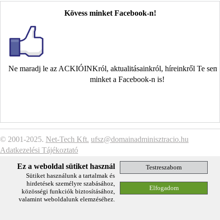
Kövess minket Facebook-n!
Ne maradj le az ACKIÓINKról, aktualitásainkról, híreinkről Te se
minket a Facebook-n is!
© 2001-2025.
Net-Tech Kft.
ufsz@domainadminisztracio.hu
Adatkezelési Tájékoztató
Ez a weboldal sütiket használ
Sütiket használunk a tartalmak és
hirdetések személyre szabásához,
közösségi funkciók biztosításához,
valamint weboldalunk elemzéséhez.