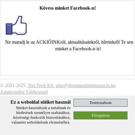
Kövess minket Facebook-n!
Ne maradj le az ACKIÓINKról, aktualitásainkról, híreinkről Te se
minket a Facebook-n is!
© 2001-2025.
Net-Tech Kft.
ufsz@domainadminisztracio.hu
Adatkezelési Tájékoztató
Ez a weboldal sütiket használ
Sütiket használunk a tartalmak és
hirdetések személyre szabásához,
közösségi funkciók biztosításához,
valamint weboldalunk elemzéséhez.