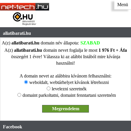
Menü
allatibarati.hu
A(z)
allatibarati.hu
domain név állapota:
SZABAD
A(z)
allatibarati.hu
domain nevet foglalja le most
1 976 Ft + Áfa
összegért 1 évre! Válassza ki az alábbi listából mire kívánja
használni!
A domain nevet az alábbira kívánom felhasználni:
weboldalt, webtárhelyet kívánok létrehozni
levelezni szeretnék
domaint parkoltatni, domaint fenntartani szeretném
Facebook