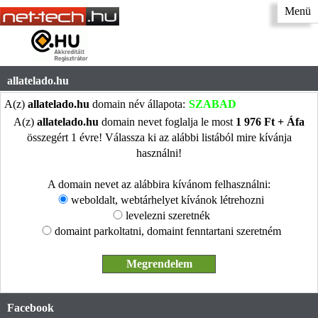
Menü
allatelado.hu
A(z)
allatelado.hu
domain név állapota:
SZABAD
A(z)
allatelado.hu
domain nevet foglalja le most
1 976 Ft + Áfa
összegért 1 évre! Válassza ki az alábbi listából mire kívánja
használni!
A domain nevet az alábbira kívánom felhasználni:
weboldalt, webtárhelyet kívánok létrehozni
levelezni szeretnék
domaint parkoltatni, domaint fenntartani szeretném
Facebook