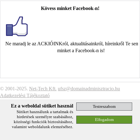
Kövess minket Facebook-n!
Ne maradj le az ACKIÓINKról, aktualitásainkról, híreinkről Te se
minket a Facebook-n is!
© 2001-2025.
Net-Tech Kft.
ufsz@domainadminisztracio.hu
Adatkezelési Tájékoztató
Ez a weboldal sütiket használ
Sütiket használunk a tartalmak és
hirdetések személyre szabásához,
közösségi funkciók biztosításához,
valamint weboldalunk elemzéséhez.