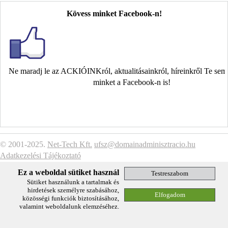
Kövess minket Facebook-n!
Ne maradj le az ACKIÓINKról, aktualitásainkról, híreinkről Te se
minket a Facebook-n is!
© 2001-2025.
Net-Tech Kft.
ufsz@domainadminisztracio.hu
Adatkezelési Tájékoztató
Ez a weboldal sütiket használ
Sütiket használunk a tartalmak és
hirdetések személyre szabásához,
közösségi funkciók biztosításához,
valamint weboldalunk elemzéséhez.