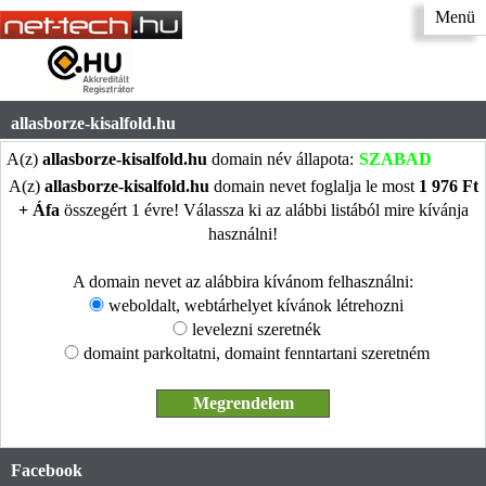
Menü
allasborze-kisalfold.hu
A(z)
allasborze-kisalfold.hu
domain név állapota:
SZABAD
A(z)
allasborze-kisalfold.hu
domain nevet foglalja le most
1 976 Ft
+ Áfa
összegért 1 évre! Válassza ki az alábbi listából mire kívánja
használni!
A domain nevet az alábbira kívánom felhasználni:
weboldalt, webtárhelyet kívánok létrehozni
levelezni szeretnék
domaint parkoltatni, domaint fenntartani szeretném
Facebook