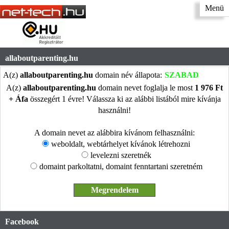
Menü
allaboutparenting.hu
A(z)
allaboutparenting.hu
domain név állapota:
SZABAD
A(z)
allaboutparenting.hu
domain nevet foglalja le most
1 976 Ft
+ Áfa
összegért 1 évre! Válassza ki az alábbi listából mire kívánja
használni!
A domain nevet az alábbira kívánom felhasználni:
weboldalt, webtárhelyet kívánok létrehozni
levelezni szeretnék
domaint parkoltatni, domaint fenntartani szeretném
Facebook