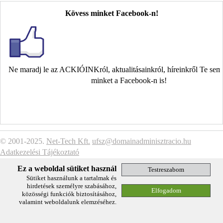
Kövess minket Facebook-n!
Ne maradj le az ACKIÓINKról, aktualitásainkról, híreinkről Te se
minket a Facebook-n is!
© 2001-2025.
Net-Tech Kft.
ufsz@domainadminisztracio.hu
Adatkezelési Tájékoztató
Ez a weboldal sütiket használ
Sütiket használunk a tartalmak és
hirdetések személyre szabásához,
közösségi funkciók biztosításához,
valamint weboldalunk elemzéséhez.