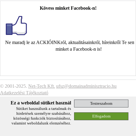
Kövess minket Facebook-n!
Ne maradj le az ACKIÓINKról, aktualitásainkról, híreinkről Te se
minket a Facebook-n is!
© 2001-2025.
Net-Tech Kft.
ufsz@domainadminisztracio.hu
Adatkezelési Tájékoztató
Ez a weboldal sütiket használ
Sütiket használunk a tartalmak és
hirdetések személyre szabásához,
közösségi funkciók biztosításához,
valamint weboldalunk elemzéséhez.