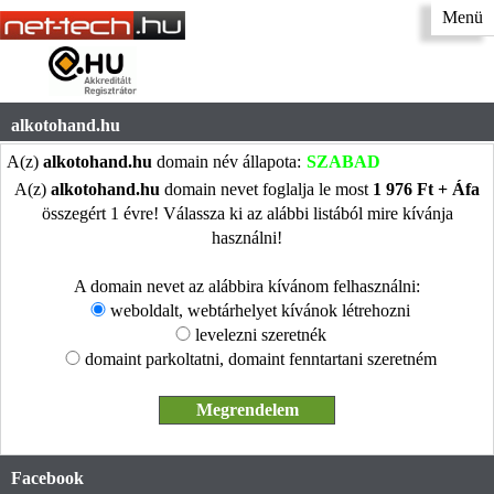
Menü
alkotohand.hu
A(z)
alkotohand.hu
domain név állapota:
SZABAD
A(z)
alkotohand.hu
domain nevet foglalja le most
1 976 Ft + Áfa
összegért 1 évre! Válassza ki az alábbi listából mire kívánja
használni!
A domain nevet az alábbira kívánom felhasználni:
weboldalt, webtárhelyet kívánok létrehozni
levelezni szeretnék
domaint parkoltatni, domaint fenntartani szeretném
Facebook