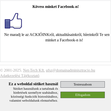
Kövess minket Facebook-n!
Ne maradj le az ACKIÓINKról, aktualitásainkról, híreinkről Te se
minket a Facebook-n is!
© 2001-2025.
Net-Tech Kft.
ufsz@domainadminisztracio.hu
Adatkezelési Tájékoztató
Ez a weboldal sütiket használ
Sütiket használunk a tartalmak és
hirdetések személyre szabásához,
közösségi funkciók biztosításához,
valamint weboldalunk elemzéséhez.