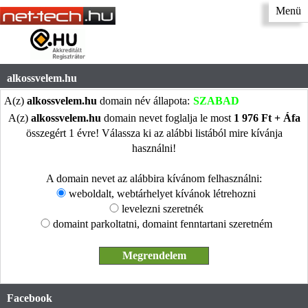
Menü
alkossvelem.hu
A(z)
alkossvelem.hu
domain név állapota:
SZABAD
A(z)
alkossvelem.hu
domain nevet foglalja le most
1 976 Ft + Áfa
összegért 1 évre! Válassza ki az alábbi listából mire kívánja
használni!
A domain nevet az alábbira kívánom felhasználni:
weboldalt, webtárhelyet kívánok létrehozni
levelezni szeretnék
domaint parkoltatni, domaint fenntartani szeretném
Facebook