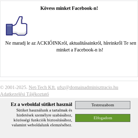
Kövess minket Facebook-n!
Ne maradj le az ACKIÓINKról, aktualitásainkról, híreinkről Te se
minket a Facebook-n is!
© 2001-2025.
Net-Tech Kft.
ufsz@domainadminisztracio.hu
Adatkezelési Tájékoztató
Ez a weboldal sütiket használ
Sütiket használunk a tartalmak és
hirdetések személyre szabásához,
közösségi funkciók biztosításához,
valamint weboldalunk elemzéséhez.