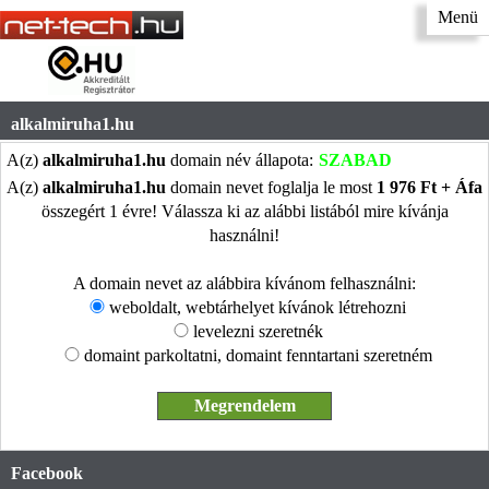
Menü
alkalmiruha1.hu
A(z)
alkalmiruha1.hu
domain név állapota:
SZABAD
A(z)
alkalmiruha1.hu
domain nevet foglalja le most
1 976 Ft + Áfa
összegért 1 évre! Válassza ki az alábbi listából mire kívánja
használni!
A domain nevet az alábbira kívánom felhasználni:
weboldalt, webtárhelyet kívánok létrehozni
levelezni szeretnék
domaint parkoltatni, domaint fenntartani szeretném
Facebook