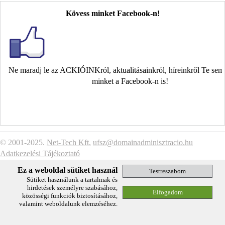
Kövess minket Facebook-n!
Ne maradj le az ACKIÓINKról, aktualitásainkról, híreinkről Te se
minket a Facebook-n is!
© 2001-2025.
Net-Tech Kft.
ufsz@domainadminisztracio.hu
Adatkezelési Tájékoztató
Ez a weboldal sütiket használ
Sütiket használunk a tartalmak és
hirdetések személyre szabásához,
közösségi funkciók biztosításához,
valamint weboldalunk elemzéséhez.