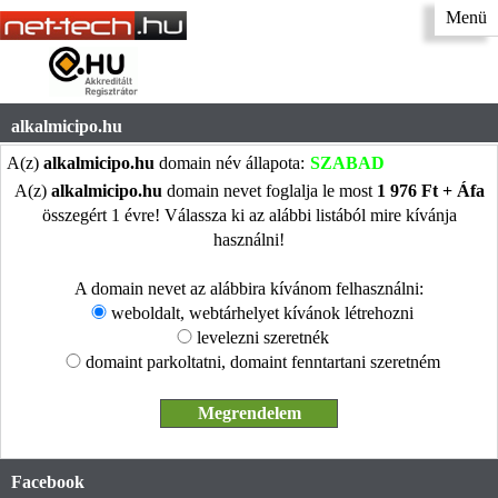
Menü
alkalmicipo.hu
A(z)
alkalmicipo.hu
domain név állapota:
SZABAD
A(z)
alkalmicipo.hu
domain nevet foglalja le most
1 976 Ft + Áfa
összegért 1 évre! Válassza ki az alábbi listából mire kívánja
használni!
A domain nevet az alábbira kívánom felhasználni:
weboldalt, webtárhelyet kívánok létrehozni
levelezni szeretnék
domaint parkoltatni, domaint fenntartani szeretném
Facebook