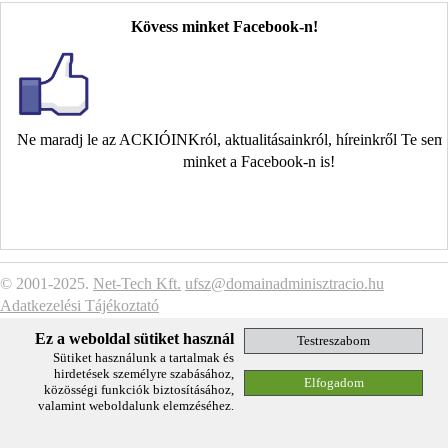
Kövess minket Facebook-n!
Ne maradj le az ACKIÓINKról, aktualitásainkról, híreinkről Te se
minket a Facebook-n is!
© 2001-2025.
Net-Tech Kft.
ufsz@domainadminisztracio.hu
Adatkezelési Tájékoztató
Ez a weboldal sütiket használ
Sütiket használunk a tartalmak és
hirdetések személyre szabásához,
közösségi funkciók biztosításához,
valamint weboldalunk elemzéséhez.