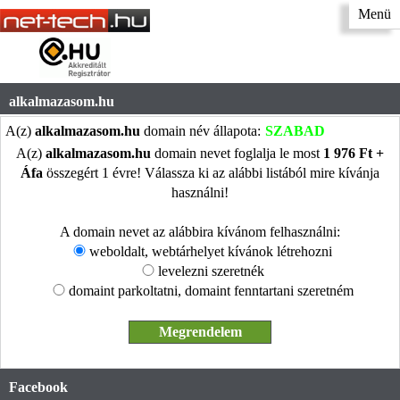
Menü
alkalmazasom.hu
A(z)
alkalmazasom.hu
domain név állapota:
SZABAD
A(z)
alkalmazasom.hu
domain nevet foglalja le most
1 976 Ft +
Áfa
összegért 1 évre! Válassza ki az alábbi listából mire kívánja
használni!
A domain nevet az alábbira kívánom felhasználni:
weboldalt, webtárhelyet kívánok létrehozni
levelezni szeretnék
domaint parkoltatni, domaint fenntartani szeretném
Facebook