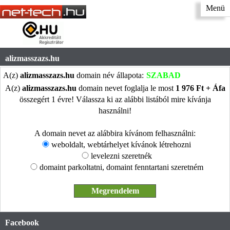
Menü
alizmasszazs.hu
A(z)
alizmasszazs.hu
domain név állapota:
SZABAD
A(z)
alizmasszazs.hu
domain nevet foglalja le most
1 976 Ft + Áfa
összegért 1 évre! Válassza ki az alábbi listából mire kívánja
használni!
A domain nevet az alábbira kívánom felhasználni:
weboldalt, webtárhelyet kívánok létrehozni
levelezni szeretnék
domaint parkoltatni, domaint fenntartani szeretném
Facebook