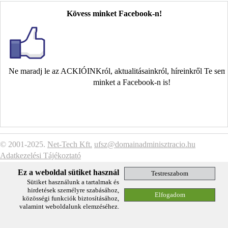
Kövess minket Facebook-n!
Ne maradj le az ACKIÓINKról, aktualitásainkról, híreinkről Te se
minket a Facebook-n is!
© 2001-2025.
Net-Tech Kft.
ufsz@domainadminisztracio.hu
Adatkezelési Tájékoztató
Ez a weboldal sütiket használ
Sütiket használunk a tartalmak és
hirdetések személyre szabásához,
közösségi funkciók biztosításához,
valamint weboldalunk elemzéséhez.