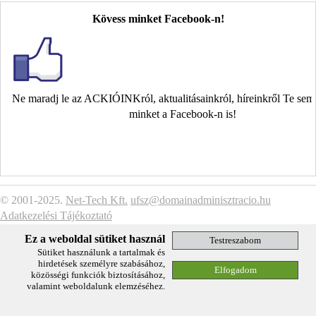
Kövess minket Facebook-n!
Ne maradj le az ACKIÓINKról, aktualitásainkról, híreinkről Te se
minket a Facebook-n is!
© 2001-2025.
Net-Tech Kft.
ufsz@domainadminisztracio.hu
Adatkezelési Tájékoztató
Ez a weboldal sütiket használ
Sütiket használunk a tartalmak és
hirdetések személyre szabásához,
közösségi funkciók biztosításához,
valamint weboldalunk elemzéséhez.