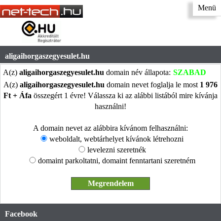
Menü
aligaihorgaszegyesulet.hu
A(z)
aligaihorgaszegyesulet.hu
domain név állapota:
SZABAD
A(z)
aligaihorgaszegyesulet.hu
domain nevet foglalja le most
1 976
Ft + Áfa
összegért 1 évre! Válassza ki az alábbi listából mire kívánja
használni!
A domain nevet az alábbira kívánom felhasználni:
weboldalt, webtárhelyet kívánok létrehozni
levelezni szeretnék
domaint parkoltatni, domaint fenntartani szeretném
Facebook