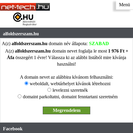
Menü
alfoldszerszam.hu
A(z)
alfoldszerszam.hu
domain név állapota:
SZABAD
A(z)
alfoldszerszam.hu
domain nevet foglalja le most
1 976 Ft +
Áfa
összegért 1 évre! Válassza ki az alábbi listából mire kívánja
használni!
A domain nevet az alábbira kívánom felhasználni:
weboldalt, webtárhelyet kívánok létrehozni
levelezni szeretnék
domaint parkoltatni, domaint fenntartani szeretném
Facebook