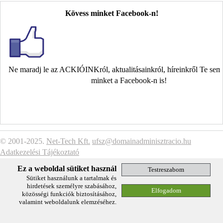
Kövess minket Facebook-n!
Ne maradj le az ACKIÓINKról, aktualitásainkról, híreinkről Te se
minket a Facebook-n is!
© 2001-2025.
Net-Tech Kft.
ufsz@domainadminisztracio.hu
Adatkezelési Tájékoztató
Ez a weboldal sütiket használ
Sütiket használunk a tartalmak és
hirdetések személyre szabásához,
közösségi funkciók biztosításához,
valamint weboldalunk elemzéséhez.