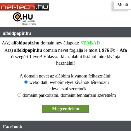
Menü
alfoldpapir.hu
A(z)
alfoldpapir.hu
domain név állapota:
SZABAD
A(z)
alfoldpapir.hu
domain nevet foglalja le most
1 976 Ft + Áfa
összegért 1 évre! Válassza ki az alábbi listából mire kívánja
használni!
A domain nevet az alábbira kívánom felhasználni:
weboldalt, webtárhelyet kívánok létrehozni
levelezni szeretnék
domaint parkoltatni, domaint fenntartani szeretném
Facebook