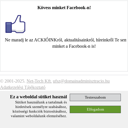
Kövess minket Facebook-n!
Ne maradj le az ACKIÓINKról, aktualitásainkról, híreinkről Te se
minket a Facebook-n is!
© 2001-2025.
Net-Tech Kft.
ufsz@domainadminisztracio.hu
Adatkezelési Tájékoztató
Ez a weboldal sütiket használ
Sütiket használunk a tartalmak és
hirdetések személyre szabásához,
közösségi funkciók biztosításához,
valamint weboldalunk elemzéséhez.