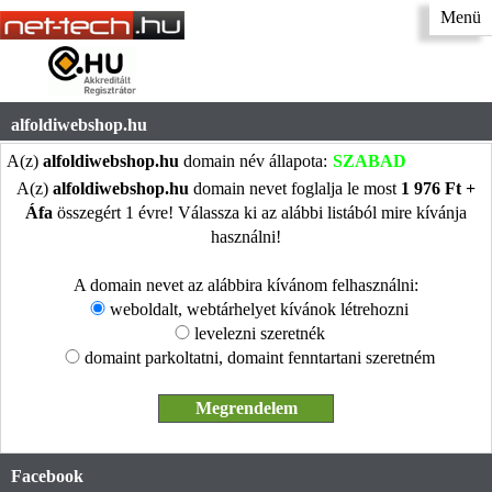
Menü
alfoldiwebshop.hu
A(z)
alfoldiwebshop.hu
domain név állapota:
SZABAD
A(z)
alfoldiwebshop.hu
domain nevet foglalja le most
1 976 Ft +
Áfa
összegért 1 évre! Válassza ki az alábbi listából mire kívánja
használni!
A domain nevet az alábbira kívánom felhasználni:
weboldalt, webtárhelyet kívánok létrehozni
levelezni szeretnék
domaint parkoltatni, domaint fenntartani szeretném
Facebook