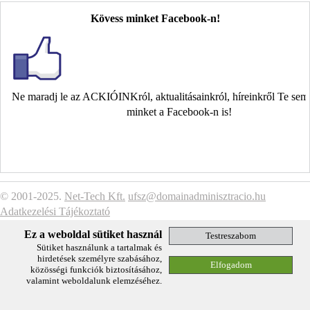
Kövess minket Facebook-n!
Ne maradj le az ACKIÓINKról, aktualitásainkról, híreinkről Te se
minket a Facebook-n is!
© 2001-2025.
Net-Tech Kft.
ufsz@domainadminisztracio.hu
Adatkezelési Tájékoztató
Ez a weboldal sütiket használ
Sütiket használunk a tartalmak és
hirdetések személyre szabásához,
közösségi funkciók biztosításához,
valamint weboldalunk elemzéséhez.