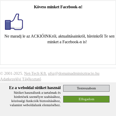
Kövess minket Facebook-n!
Ne maradj le az ACKIÓINKról, aktualitásainkról, híreinkről Te se
minket a Facebook-n is!
© 2001-2025.
Net-Tech Kft.
ufsz@domainadminisztracio.hu
Adatkezelési Tájékoztató
Ez a weboldal sütiket használ
Sütiket használunk a tartalmak és
hirdetések személyre szabásához,
közösségi funkciók biztosításához,
valamint weboldalunk elemzéséhez.