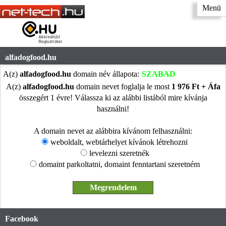
Menü
alfadogfood.hu
A(z)
alfadogfood.hu
domain név állapota:
SZABAD
A(z)
alfadogfood.hu
domain nevet foglalja le most
1 976 Ft + Áfa
összegért 1 évre! Válassza ki az alábbi listából mire kívánja
használni!
A domain nevet az alábbira kívánom felhasználni:
weboldalt, webtárhelyet kívánok létrehozni
levelezni szeretnék
domaint parkoltatni, domaint fenntartani szeretném
Facebook