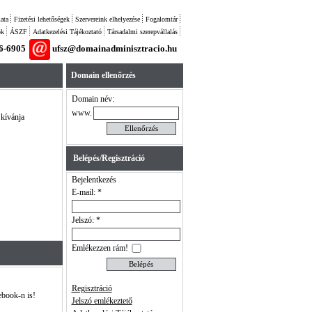
ata
Fizetési lehetőségek
Szervereink elhelyezése
Fogalomtár
ok
ÁSZF
Adatkezelési Tájékoztató
Társadalmi szerepvállalás
26-6905
ufsz@domainadminisztracio.hu
Domain ellenőrzés
Domain név:
www.
 kívánja
Belépés/Regisztráció
Bejelentkezés
E-mail: *
Jelszó: *
Emlékezzen rám!
Regisztráció
ebook-n is!
Jelszó emlékeztető