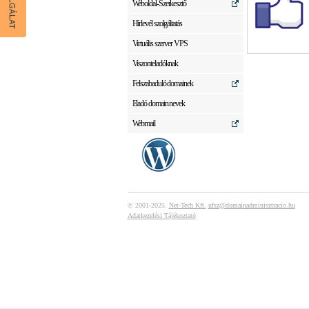
Weboldal-Szerkesztő
Hírlevél szolgáltatás
Virtuális szerver VPS
Viszonteladóknak
Felszabaduló domainek
Eladó domain nevek
Webmail
© 2001-2025.
Net-Tech Kft.
ufsz@domainadminisztracio.hu
Adatkezelési Tájékoztató