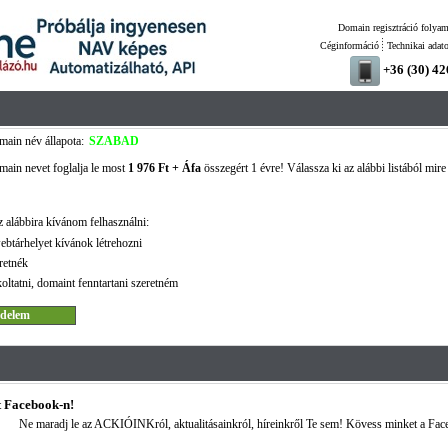
Domain regisztráció folyam
Céginformáció
Technikai adat
+36 (30) 4
ain név állapota:
SZABAD
ain nevet foglalja le most
1 976 Ft + Áfa
összegért 1 évre! Válassza ki az alábbi listából mire
 alábbira kívánom felhasználni:
ebtárhelyet kívánok létrehozni
retnék
oltatni, domaint fenntartani szeretném
 Facebook-n!
Ne maradj le az ACKIÓINKról, aktualitásainkról, híreinkről Te sem! Kövess minket a Fac