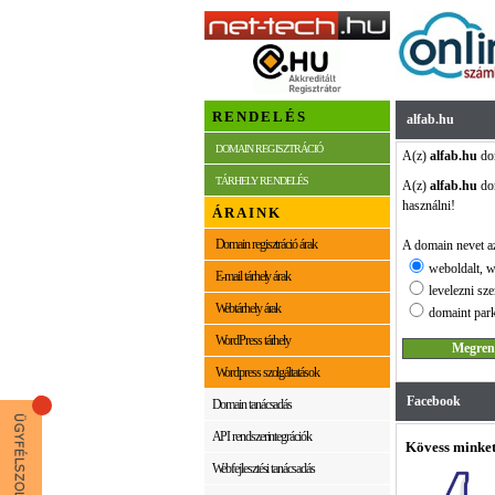
RENDELÉS
alfab.hu
DOMAIN REGISZTRÁCIÓ
A(z)
alfab.hu
dom
TÁRHELY RENDELÉS
A(z)
alfab.hu
dom
használni!
ÁRAINK
Domain regisztráció árak
A domain nevet az
weboldalt, w
E-mail tárhely árak
levelezni sze
Webtárhely árak
domaint park
WordPress tárhely
Wordpress szolgáltatások
Facebook
Domain tanácsadás
API rendszerintegrációk
Kövess minket
Webfejlesztési tanácsadás