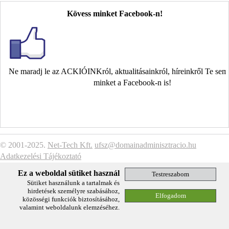
Kövess minket Facebook-n!
Ne maradj le az ACKIÓINKról, aktualitásainkról, híreinkről Te se
minket a Facebook-n is!
© 2001-2025.
Net-Tech Kft.
ufsz@domainadminisztracio.hu
Adatkezelési Tájékoztató
Ez a weboldal sütiket használ
Sütiket használunk a tartalmak és
hirdetések személyre szabásához,
közösségi funkciók biztosításához,
valamint weboldalunk elemzéséhez.