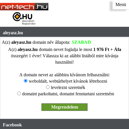
Menü
aleyasz.hu
A(z)
aleyasz.hu
domain név állapota:
SZABAD
A(z)
aleyasz.hu
domain nevet foglalja le most
1 976 Ft + Áfa
összegért 1 évre! Válassza ki az alábbi listából mire kívánja
használni!
A domain nevet az alábbira kívánom felhasználni:
weboldalt, webtárhelyet kívánok létrehozni
levelezni szeretnék
domaint parkoltatni, domaint fenntartani szeretném
Facebook