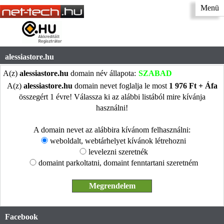
Menü
alessiastore.hu
A(z)
alessiastore.hu
domain név állapota:
SZABAD
A(z)
alessiastore.hu
domain nevet foglalja le most
1 976 Ft + Áfa
összegért 1 évre! Válassza ki az alábbi listából mire kívánja
használni!
A domain nevet az alábbira kívánom felhasználni:
weboldalt, webtárhelyet kívánok létrehozni
levelezni szeretnék
domaint parkoltatni, domaint fenntartani szeretném
Facebook