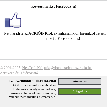
Kövess minket Facebook-n!
Ne maradj le az ACKIÓINKról, aktualitásainkról, híreinkről Te se
minket a Facebook-n is!
© 2001-2025.
Net-Tech Kft.
ufsz@domainadminisztracio.hu
Adatkezelési Tájékoztató
Ez a weboldal sütiket használ
Sütiket használunk a tartalmak és
hirdetések személyre szabásához,
közösségi funkciók biztosításához,
valamint weboldalunk elemzéséhez.