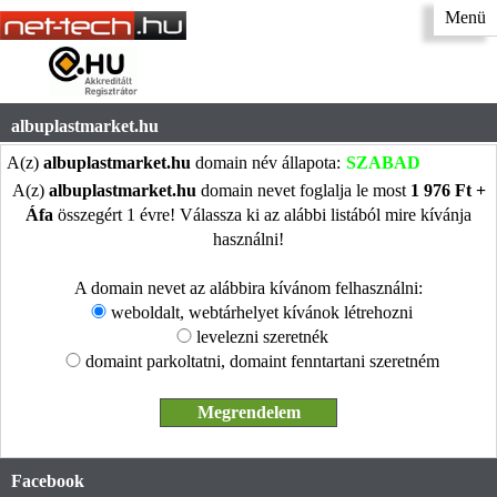
Menü
albuplastmarket.hu
A(z)
albuplastmarket.hu
domain név állapota:
SZABAD
A(z)
albuplastmarket.hu
domain nevet foglalja le most
1 976 Ft +
Áfa
összegért 1 évre! Válassza ki az alábbi listából mire kívánja
használni!
A domain nevet az alábbira kívánom felhasználni:
weboldalt, webtárhelyet kívánok létrehozni
levelezni szeretnék
domaint parkoltatni, domaint fenntartani szeretném
Facebook