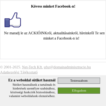
Kövess minket Facebook-n!
Ne maradj le az ACKIÓINKról, aktualitásainkról, híreinkről Te se
minket a Facebook-n is!
© 2001-2025.
Net-Tech Kft.
ufsz@domainadminisztracio.hu
Adatkezelési Tájékoztató
Ez a weboldal sütiket használ
Sütiket használunk a tartalmak és
hirdetések személyre szabásához,
közösségi funkciók biztosításához,
valamint weboldalunk elemzéséhez.