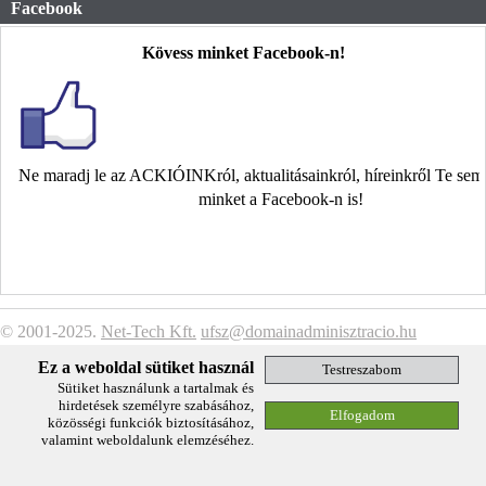
Facebook
Kövess minket Facebook-n!
Ne maradj le az ACKIÓINKról, aktualitásainkról, híreinkről Te se
minket a Facebook-n is!
© 2001-2025.
Net-Tech Kft.
ufsz@domainadminisztracio.hu
Adatkezelési Tájékoztató
Ez a weboldal sütiket használ
Sütiket használunk a tartalmak és
hirdetések személyre szabásához,
közösségi funkciók biztosításához,
valamint weboldalunk elemzéséhez.