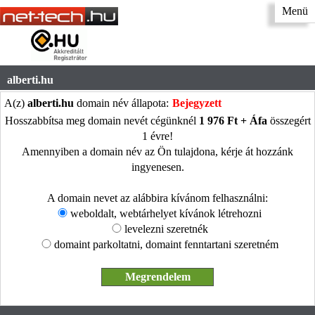
Menü
alberti.hu
A(z)
alberti.hu
domain név állapota:
Bejegyzett
Hosszabbítsa meg domain nevét cégünknél
1 976 Ft + Áfa
összegért
1 évre!
Amennyiben a domain név az Ön tulajdona, kérje át hozzánk
ingyenesen.
A domain nevet az alábbira kívánom felhasználni:
weboldalt, webtárhelyet kívánok létrehozni
levelezni szeretnék
domaint parkoltatni, domaint fenntartani szeretném