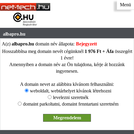
Menü
albapro.hu
A(z)
albapro.hu
domain név állapota:
Bejegyzett
Hosszabbítsa meg domain nevét cégünknél
1 976 Ft + Áfa
összegért
1 évre!
Amennyiben a domain név az Ön tulajdona, kérje át hozzánk
ingyenesen.
A domain nevet az alábbira kívánom felhasználni:
weboldalt, webtárhelyet kívánok létrehozni
levelezni szeretnék
domaint parkoltatni, domaint fenntartani szeretném