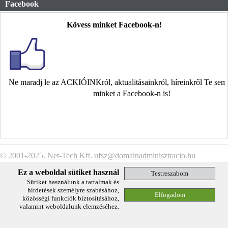
Facebook
Kövess minket Facebook-n!
Ne maradj le az ACKIÓINKról, aktualitásainkról, híreinkről Te se
minket a Facebook-n is!
© 2001-2025.
Net-Tech Kft.
ufsz@domainadminisztracio.hu
Adatkezelési Tájékoztató
Ez a weboldal sütiket használ
Sütiket használunk a tartalmak és
hirdetések személyre szabásához,
közösségi funkciók biztosításához,
valamint weboldalunk elemzéséhez.