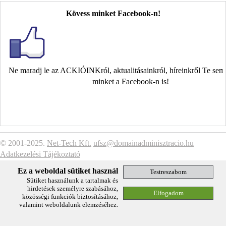
Kövess minket Facebook-n!
Ne maradj le az ACKIÓINKról, aktualitásainkról, híreinkről Te se
minket a Facebook-n is!
© 2001-2025.
Net-Tech Kft.
ufsz@domainadminisztracio.hu
Adatkezelési Tájékoztató
Ez a weboldal sütiket használ
Sütiket használunk a tartalmak és
hirdetések személyre szabásához,
közösségi funkciók biztosításához,
valamint weboldalunk elemzéséhez.