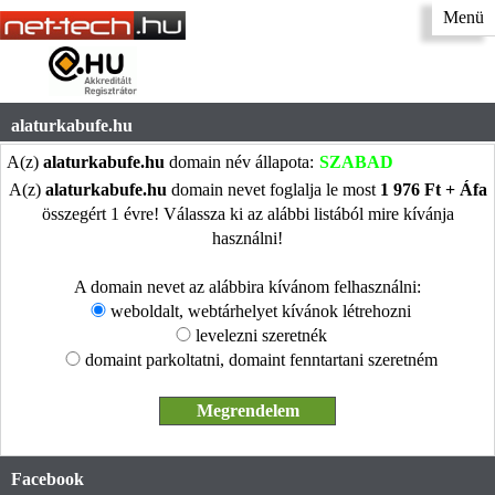
Menü
alaturkabufe.hu
A(z)
alaturkabufe.hu
domain név állapota:
SZABAD
A(z)
alaturkabufe.hu
domain nevet foglalja le most
1 976 Ft + Áfa
összegért 1 évre! Válassza ki az alábbi listából mire kívánja
használni!
A domain nevet az alábbira kívánom felhasználni:
weboldalt, webtárhelyet kívánok létrehozni
levelezni szeretnék
domaint parkoltatni, domaint fenntartani szeretném
Facebook