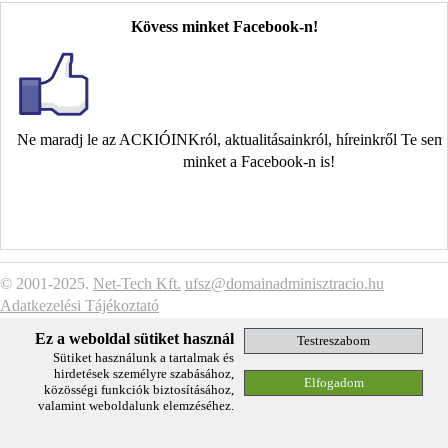
Kövess minket Facebook-n!
Ne maradj le az ACKIÓINKról, aktualitásainkról, híreinkről Te se
minket a Facebook-n is!
© 2001-2025.
Net-Tech Kft.
ufsz@domainadminisztracio.hu
Adatkezelési Tájékoztató
Ez a weboldal sütiket használ
Sütiket használunk a tartalmak és
hirdetések személyre szabásához,
közösségi funkciók biztosításához,
valamint weboldalunk elemzéséhez.