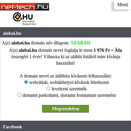
Menü
alabai.hu
A(z)
alabai.hu
domain név állapota:
SZABAD
A(z)
alabai.hu
domain nevet foglalja le most
1 976 Ft + Áfa
összegért 1 évre! Válassza ki az alábbi listából mire kívánja
használni!
A domain nevet az alábbira kívánom felhasználni:
weboldalt, webtárhelyet kívánok létrehozni
levelezni szeretnék
domaint parkoltatni, domaint fenntartani szeretném
Facebook