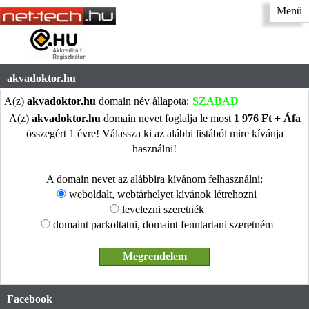
Menü
akvadoktor.hu
A(z)
akvadoktor.hu
domain név állapota:
SZABAD
A(z)
akvadoktor.hu
domain nevet foglalja le most
1 976 Ft + Áfa
összegért 1 évre! Válassza ki az alábbi listából mire kívánja
használni!
A domain nevet az alábbira kívánom felhasználni:
weboldalt, webtárhelyet kívánok létrehozni
levelezni szeretnék
domaint parkoltatni, domaint fenntartani szeretném
Facebook