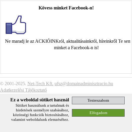
Kövess minket Facebook-n!
Ne maradj le az ACKIÓINKról, aktualitásainkról, híreinkről Te se
minket a Facebook-n is!
© 2001-2025.
Net-Tech Kft.
ufsz@domainadminisztracio.hu
Adatkezelési Tájékoztató
Ez a weboldal sütiket használ
Sütiket használunk a tartalmak és
hirdetések személyre szabásához,
közösségi funkciók biztosításához,
valamint weboldalunk elemzéséhez.