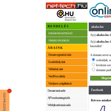
RENDELÉS
akuko.hu
DOMAIN REGISZTRÁCIÓ
A(z)
akuko.hu
d
TÁRHELY RENDELÉS
A(z)
akuko.hu
d
használni!
ÁRAINK
Domain regisztráció árak
A domain nevet az
weboldalt, w
E-mail tárhely árak
levelezni sze
Webtárhely árak
domaint park
WordPress tárhely
Wordpress szolgáltatások
Facebook
Domain tanácsadás
API rendszerintegrációk
Kövess minket
Webfejlesztési tanácsadás