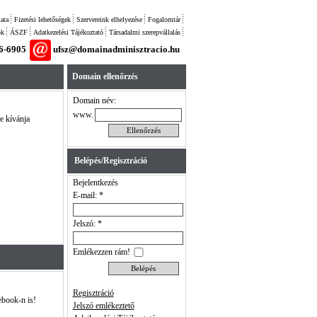
ata
Fizetési lehetőségek
Szervereink elhelyezése
Fogalomtár
ok
ÁSZF
Adatkezelési Tájékoztató
Társadalmi szerepvállalás
26-6905
ufsz@domainadminisztracio.hu
Domain ellenőrzés
Domain név:
www.
e kívánja
Belépés/Regisztráció
Bejelentkezés
E-mail: *
Jelszó: *
Emlékezzen rám!
Regisztráció
ebook-n is!
Jelszó emlékeztető