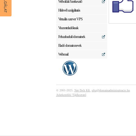
Weboldal-Szerkesztő
Hírlevél szolgáltatás
Virtuális szerver VPS
Viszonteladóknak
Felszabaduló domainek
Eladó domain nevek
Webmail
© 2001-2025.
Net-Tech Kft.
ufsz@domainadminisztracio.hu
Adatkezelési Tájékoztató