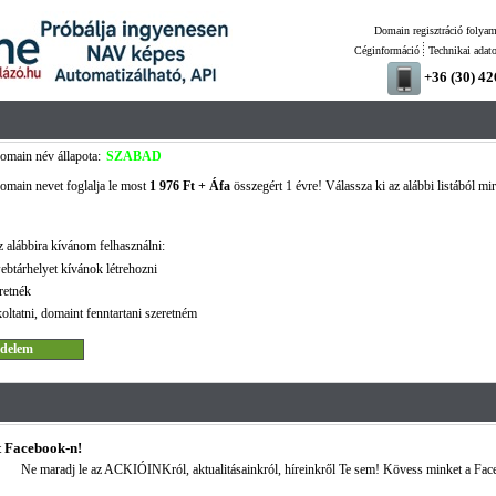
Domain regisztráció folyam
Céginformáció
Technikai adat
+36 (30) 4
omain név állapota:
SZABAD
omain nevet foglalja le most
1 976 Ft + Áfa
összegért 1 évre! Válassza ki az alábbi listából mir
 alábbira kívánom felhasználni:
ebtárhelyet kívánok létrehozni
retnék
oltatni, domaint fenntartani szeretném
 Facebook-n!
Ne maradj le az ACKIÓINKról, aktualitásainkról, híreinkről Te sem! Kövess minket a Fac