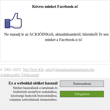
Kövess minket Facebook-n!
Ne maradj le az ACKIÓINKról, aktualitásainkról, híreinkről Te se
minket a Facebook-n is!
© 2001-2025.
Net-Tech Kft.
ufsz@domainadminisztracio.hu
Adatkezelési Tájékoztató
Ez a weboldal sütiket használ
Sütiket használunk a tartalmak és
hirdetések személyre szabásához,
közösségi funkciók biztosításához,
valamint weboldalunk elemzéséhez.