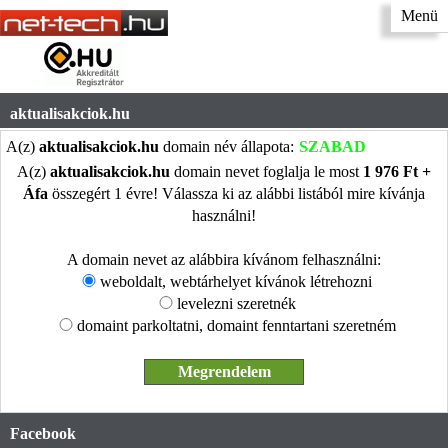
Menü
aktualisakciok.hu
A(z)
aktualisakciok.hu
domain név állapota:
SZABAD
A(z)
aktualisakciok.hu
domain nevet foglalja le most
1 976 Ft +
Áfa
összegért 1 évre! Válassza ki az alábbi listából mire kívánja
használni!
A domain nevet az alábbira kívánom felhasználni:
weboldalt, webtárhelyet kívánok létrehozni
levelezni szeretnék
domaint parkoltatni, domaint fenntartani szeretném
Facebook