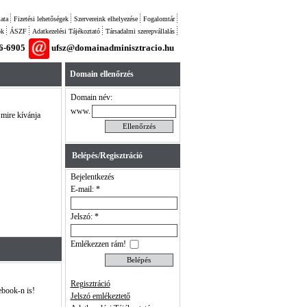
ata
Fizetési lehetőségek
Szervereink elhelyezése
Fogalomtár
ok
ÁSZF
Adatkezelési Tájékoztató
Társadalmi szerepvállalás
26-6905
ufsz@domainadminisztracio.hu
Domain ellenőrzés
Domain név:
www.
 mire kívánja
Belépés/Regisztráció
Bejelentkezés
E-mail: *
Jelszó: *
Emlékezzen rám!
Regisztráció
ebook-n is!
Jelszó emlékeztető