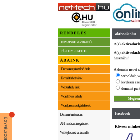
RENDELÉS
aktivsolar.hu
DOMAIN REGISZTRÁCIÓ
A(z)
aktivsolar.
TÁRHELY RENDELÉS
A(z)
aktivsolar.
használni!
ÁRAINK
Domain regisztráció árak
A domain nevet az
weboldalt, w
E-mail tárhely árak
levelezni sze
Webtárhely árak
domaint park
WordPress tárhely
Wordpress szolgáltatások
Facebook
Domain tanácsadás
API rendszerintegrációk
Kövess minket
Webfejlesztési tanácsadás