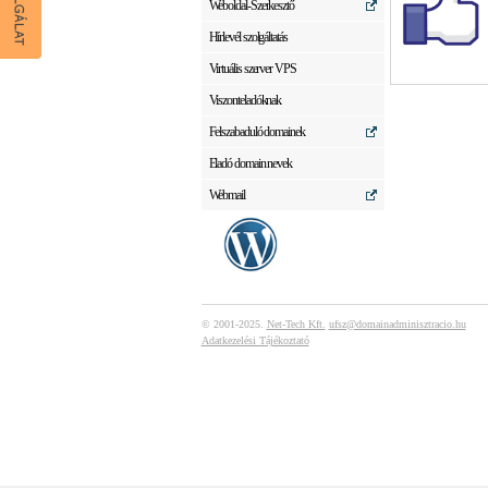
Weboldal-Szerkesztő
Hírlevél szolgáltatás
Virtuális szerver VPS
Viszonteladóknak
Felszabaduló domainek
Eladó domain nevek
Webmail
© 2001-2025.
Net-Tech Kft.
ufsz@domainadminisztracio.hu
Adatkezelési Tájékoztató