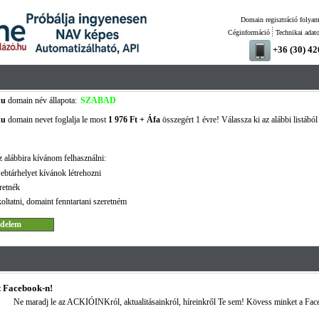
Domain regisztráció folyam
Céginformáció
Technikai adat
+36 (30) 4
hu
domain név állapota:
SZABAD
hu
domain nevet foglalja le most
1 976 Ft + Áfa
összegért 1 évre! Válassza ki az alábbi listából
 alábbira kívánom felhasználni:
ebtárhelyet kívánok létrehozni
retnék
oltatni, domaint fenntartani szeretném
 Facebook-n!
Ne maradj le az ACKIÓINKról, aktualitásainkról, híreinkről Te sem! Kövess minket a Fac