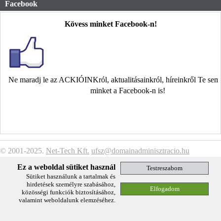
Facebook
Kövess minket Facebook-n!
Ne maradj le az ACKIÓINKról, aktualitásainkról, híreinkről Te se
minket a Facebook-n is!
© 2001-2025.
Net-Tech Kft.
ufsz@domainadminisztracio.hu
Adatkezelési Tájékoztató
Ez a weboldal sütiket használ
Sütiket használunk a tartalmak és
hirdetések személyre szabásához,
közösségi funkciók biztosításához,
valamint weboldalunk elemzéséhez.