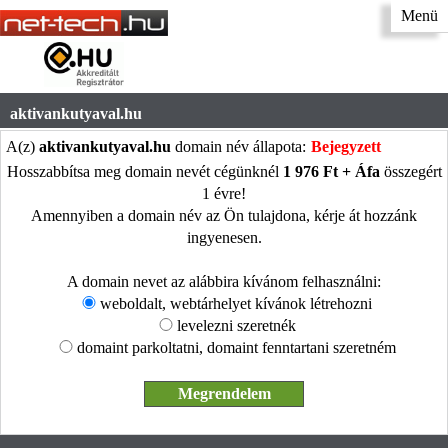
Menü
aktivankutyaval.hu
A(z)
aktivankutyaval.hu
domain név állapota:
Bejegyzett
Hosszabbítsa meg domain nevét cégünknél
1 976 Ft + Áfa
összegért
1 évre!
Amennyiben a domain név az Ön tulajdona, kérje át hozzánk
ingyenesen.
A domain nevet az alábbira kívánom felhasználni:
weboldalt, webtárhelyet kívánok létrehozni
levelezni szeretnék
domaint parkoltatni, domaint fenntartani szeretném