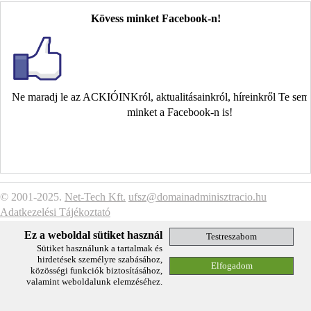
Kövess minket Facebook-n!
Ne maradj le az ACKIÓINKról, aktualitásainkról, híreinkről Te se
minket a Facebook-n is!
© 2001-2025.
Net-Tech Kft.
ufsz@domainadminisztracio.hu
Adatkezelési Tájékoztató
Ez a weboldal sütiket használ
Sütiket használunk a tartalmak és
hirdetések személyre szabásához,
közösségi funkciók biztosításához,
valamint weboldalunk elemzéséhez.