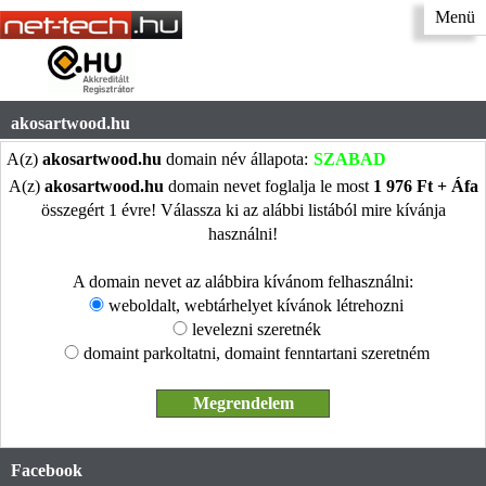
Menü
akosartwood.hu
A(z)
akosartwood.hu
domain név állapota:
SZABAD
A(z)
akosartwood.hu
domain nevet foglalja le most
1 976 Ft + Áfa
összegért 1 évre! Válassza ki az alábbi listából mire kívánja
használni!
A domain nevet az alábbira kívánom felhasználni:
weboldalt, webtárhelyet kívánok létrehozni
levelezni szeretnék
domaint parkoltatni, domaint fenntartani szeretném
Facebook