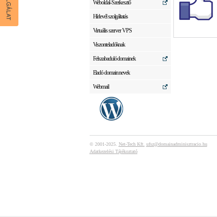
Weboldal-Szerkesztő
Hírlevél szolgáltatás
Virtuális szerver VPS
Viszonteladóknak
Felszabaduló domainek
Eladó domain nevek
Webmail
© 2001-2025.
Net-Tech Kft.
ufsz@domainadminisztracio.hu
Adatkezelési Tájékoztató