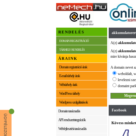
RENDELÉS
akkumulatorert
DOMAIN REGISZTRÁCIÓ
A(z)
akkumulato
TÁRHELY RENDELÉS
A(z)
akkumulato
mire kívánja hasz
ÁRAINK
Domain regisztráció árak
A domain nevet az
weboldalt, w
E-mail tárhely árak
levelezni sze
Webtárhely árak
domaint park
WordPress tárhely
Wordpress szolgáltatások
Facebook
Domain tanácsadás
API rendszerintegrációk
Kövess minket
Webfejlesztési tanácsadás