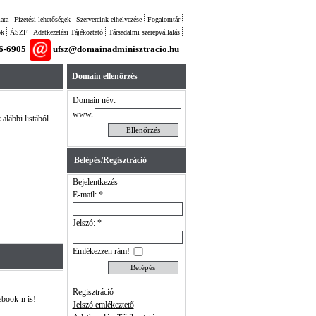
ata
Fizetési lehetőségek
Szervereink elhelyezése
Fogalomtár
ok
ÁSZF
Adatkezelési Tájékoztató
Társadalmi szerepvállalás
26-6905
ufsz@domainadminisztracio.hu
Domain ellenőrzés
Domain név:
www.
alábbi listából
Belépés/Regisztráció
Bejelentkezés
E-mail: *
Jelszó: *
Emlékezzen rám!
Regisztráció
ebook-n is!
Jelszó emlékeztető