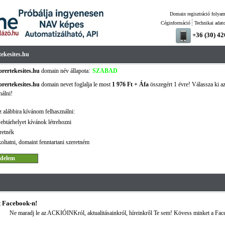
Domain regisztráció folyam
Céginformáció
Technikai adat
+36 (30) 4
ekesites.hu
rertekesites.hu
domain név állapota:
SZABAD
rertekesites.hu
domain nevet foglalja le most
1 976 Ft + Áfa
összegért 1 évre! Válassza ki az 
nálni!
 alábbira kívánom felhasználni:
ebtárhelyet kívánok létrehozni
retnék
oltatni, domaint fenntartani szeretném
 Facebook-n!
Ne maradj le az ACKIÓINKról, aktualitásainkról, híreinkről Te sem! Kövess minket a Fac