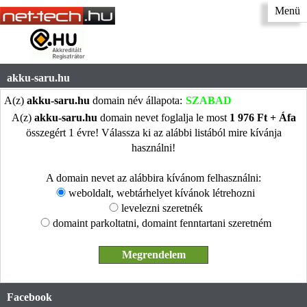
Menü
akku-saru.hu
A(z)
akku-saru.hu
domain név állapota:
SZABAD
A(z)
akku-saru.hu
domain nevet foglalja le most
1 976 Ft + Áfa
összegért 1 évre! Válassza ki az alábbi listából mire kívánja
használni!
A domain nevet az alábbira kívánom felhasználni:
weboldalt, webtárhelyet kívánok létrehozni
levelezni szeretnék
domaint parkoltatni, domaint fenntartani szeretném
Facebook