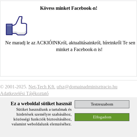
Kövess minket Facebook-n!
Ne maradj le az ACKIÓINKról, aktualitásainkról, híreinkről Te se
minket a Facebook-n is!
© 2001-2025.
Net-Tech Kft.
ufsz@domainadminisztracio.hu
Adatkezelési Tájékoztató
Ez a weboldal sütiket használ
Sütiket használunk a tartalmak és
hirdetések személyre szabásához,
közösségi funkciók biztosításához,
valamint weboldalunk elemzéséhez.