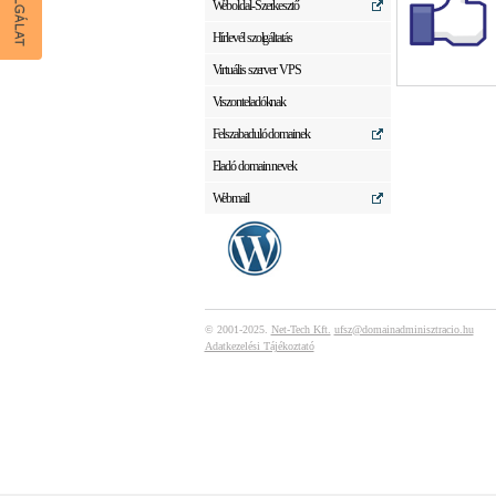
Weboldal-Szerkesztő
Hírlevél szolgáltatás
Virtuális szerver VPS
Viszonteladóknak
Felszabaduló domainek
Eladó domain nevek
Webmail
© 2001-2025.
Net-Tech Kft.
ufsz@domainadminisztracio.hu
Adatkezelési Tájékoztató