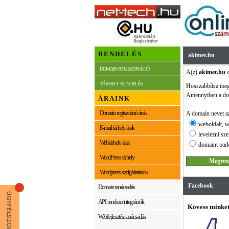
RENDELÉS
akimer.hu
DOMAIN REGISZTRÁCIÓ
A(z)
akimer.hu
d
TÁRHELY RENDELÉS
Hosszabbítsa me
Amennyiben a dom
ÁRAINK
Domain regisztráció árak
A domain nevet az
weboldalt, w
E-mail tárhely árak
levelezni sze
Webtárhely árak
domaint park
WordPress tárhely
Wordpress szolgáltatások
Facebook
Domain tanácsadás
API rendszerintegrációk
Kövess minket
Webfejlesztési tanácsadás