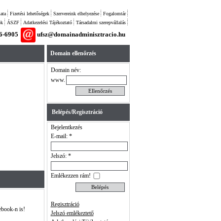
ata
Fizetési lehetőségek
Szervereink elhelyezése
Fogalomtár
ok
ÁSZF
Adatkezelési Tájékoztató
Társadalmi szerepvállalás
26-6905
ufsz@domainadminisztracio.hu
Domain ellenőrzés
Domain név:
www.
Belépés/Regisztráció
Bejelentkezés
E-mail: *
Jelszó: *
Emlékezzen rám!
Regisztráció
ebook-n is!
Jelszó emlékeztető