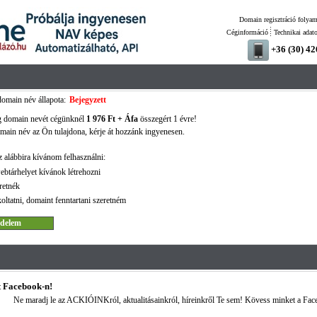
Domain regisztráció folyam
Céginformáció
Technikai adat
+36 (30) 4
omain név állapota:
Bejegyzett
g domain nevét cégünknél
1 976 Ft + Áfa
összegért 1 évre!
ain név az Ön tulajdona, kérje át hozzánk ingyenesen.
 alábbira kívánom felhasználni:
ebtárhelyet kívánok létrehozni
retnék
oltatni, domaint fenntartani szeretném
 Facebook-n!
Ne maradj le az ACKIÓINKról, aktualitásainkról, híreinkről Te sem! Kövess minket a Fac