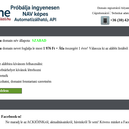
Domain regisztráció folyam
Céginformáció
Technikai adat
+36 (30) 4
u
domain név állapota:
SZABAD
u
domain nevet foglalja le most
1 976 Ft + Áfa
összegért 1 évre! Válassza ki az alábbi listából
 alábbira kívánom felhasználni:
ebtárhelyet kívánok létrehozni
retnék
oltatni, domaint fenntartani szeretném
 Facebook-n!
Ne maradj le az ACKIÓINKról, aktualitásainkról, híreinkről Te sem! Kövess minket a Fac