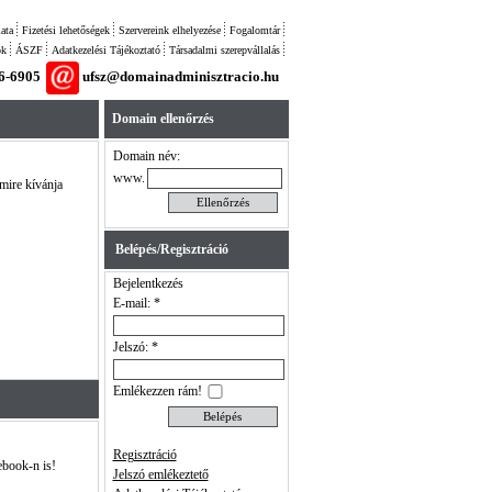
ata
Fizetési lehetőségek
Szervereink elhelyezése
Fogalomtár
ok
ÁSZF
Adatkezelési Tájékoztató
Társadalmi szerepvállalás
26-6905
ufsz@domainadminisztracio.hu
Domain ellenőrzés
Domain név:
www.
 mire kívánja
Belépés/Regisztráció
Bejelentkezés
E-mail: *
Jelszó: *
Emlékezzen rám!
Regisztráció
ebook-n is!
Jelszó emlékeztető