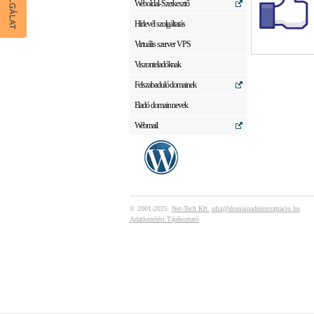
Weboldal-Szerkesztő
Hírlevél szolgáltatás
Virtuális szerver VPS
Viszonteladóknak
Felszabaduló domainek
Eladó domain nevek
Webmail
© 2001-2025.
Net-Tech Kft.
ufsz@domainadminisztracio.hu
Adatkezelési Tájékoztató