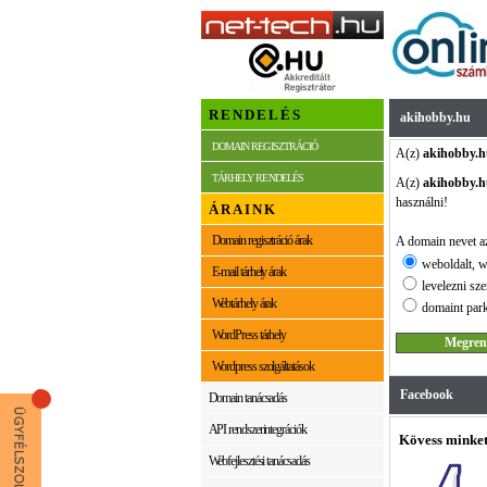
RENDELÉS
akihobby.hu
DOMAIN REGISZTRÁCIÓ
A(z)
akihobby.h
TÁRHELY RENDELÉS
A(z)
akihobby.h
használni!
ÁRAINK
Domain regisztráció árak
A domain nevet az
weboldalt, w
E-mail tárhely árak
levelezni sze
Webtárhely árak
domaint park
WordPress tárhely
Wordpress szolgáltatások
Facebook
Domain tanácsadás
API rendszerintegrációk
Kövess minket
Webfejlesztési tanácsadás