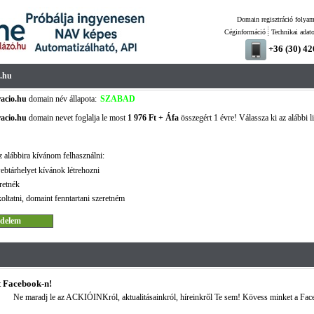
Domain regisztráció folyam
Céginformáció
Technikai adat
+36 (30) 4
o.hu
racio.hu
domain név állapota:
SZABAD
racio.hu
domain nevet foglalja le most
1 976 Ft + Áfa
összegért 1 évre! Válassza ki az alábbi l
!
 alábbira kívánom felhasználni:
ebtárhelyet kívánok létrehozni
retnék
oltatni, domaint fenntartani szeretném
 Facebook-n!
Ne maradj le az ACKIÓINKról, aktualitásainkról, híreinkről Te sem! Kövess minket a Fac