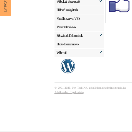
Weboldal-Szerkesztő
Hírlevél szolgáltatás
Virtuális szerver VPS
Viszonteladóknak
Felszabaduló domainek
Eladó domain nevek
Webmail
© 2001-2025.
Net-Tech Kft.
ufsz@domainadminisztracio.hu
Adatkezelési Tájékoztató