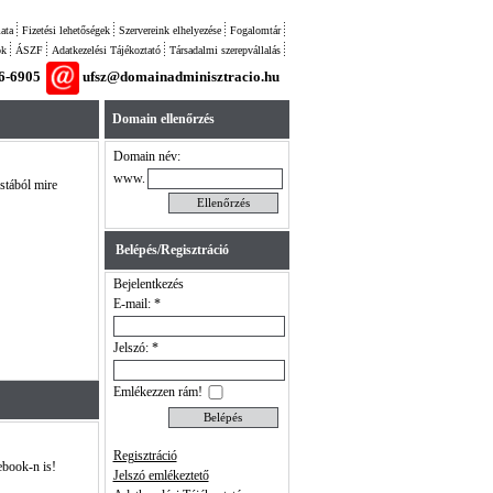
ata
Fizetési lehetőségek
Szervereink elhelyezése
Fogalomtár
ok
ÁSZF
Adatkezelési Tájékoztató
Társadalmi szerepvállalás
26-6905
ufsz@domainadminisztracio.hu
Domain ellenőrzés
Domain név:
www.
istából mire
Belépés/Regisztráció
Bejelentkezés
E-mail: *
Jelszó: *
Emlékezzen rám!
Regisztráció
ebook-n is!
Jelszó emlékeztető