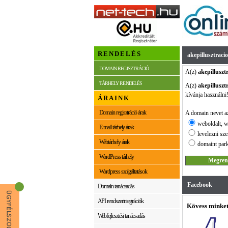
RENDELÉS
akepillusztraci
DOMAIN REGISZTRÁCIÓ
A(z)
akepilluszt
TÁRHELY RENDELÉS
A(z)
akepilluszt
kívánja használni
ÁRAINK
Domain regisztráció árak
A domain nevet az
weboldalt, w
E-mail tárhely árak
levelezni sze
Webtárhely árak
domaint park
WordPress tárhely
Wordpress szolgáltatások
Facebook
Domain tanácsadás
API rendszerintegrációk
Kövess minket
Webfejlesztési tanácsadás