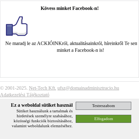
Kövess minket Facebook-n!
Ne maradj le az ACKIÓINKról, aktualitásainkról, híreinkről Te se
minket a Facebook-n is!
© 2001-2025.
Net-Tech Kft.
ufsz@domainadminisztracio.hu
Adatkezelési Tájékoztató
Ez a weboldal sütiket használ
Sütiket használunk a tartalmak és
hirdetések személyre szabásához,
közösségi funkciók biztosításához,
valamint weboldalunk elemzéséhez.