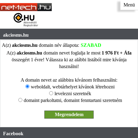
Menü
akciosms.hu
A(z)
akciosms.hu
domain név állapota:
SZABAD
A(z)
akciosms.hu
domain nevet foglalja le most
1 976 Ft + Áfa
összegért 1 évre! Válassza ki az alábbi listából mire kívánja
használni!
A domain nevet az alábbira kívánom felhasználni:
weboldalt, webtárhelyet kívánok létrehozni
levelezni szeretnék
domaint parkoltatni, domaint fenntartani szeretném
Facebook